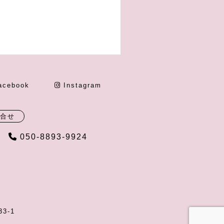
acebook
Instagram
合せ
050-8893-9924
3-1