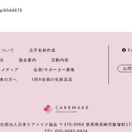
up/6544675
について
点字名刺作成
F
法
協会案内
活動内容
お問
メディア
会員/サポーター募集
者の方へ
UBA在籍の化粧品店
般社団法人日本ケアメイク協会
〒370-0069 群馬県高崎市飯塚町173
TEL:050-8893-9924