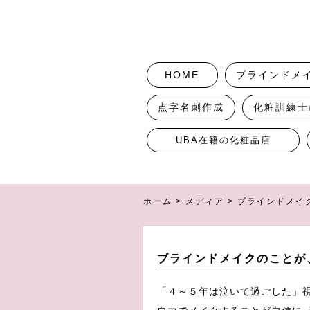
HOME
ブラインドメ
点字名刺作成
化粧訓練士
UBA在籍の化粧品店
ホーム
>
メディア
>
ブラインドメイ
ブラインドメイクのことが
「４～５年は泣いて過ごした」