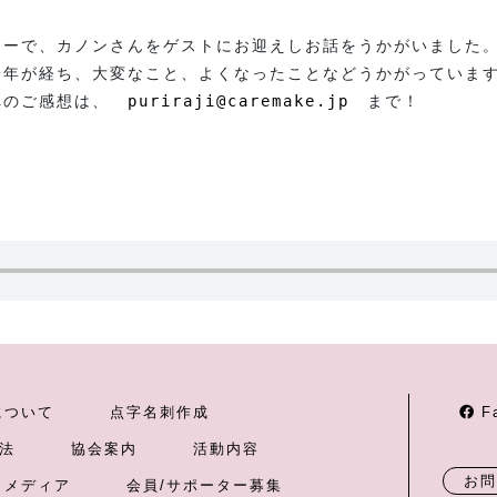
ナーで、カノンさんをゲストにお迎えしお話をうかがいました
一年が経ち、大変なこと、よくなったことなどうかがっていま
へのご感想は、　
puriraji@caremake.jp
　まで！
について
点字名刺作成
F
法
協会案内
活動内容
お問
メディア
会員/サポーター募集