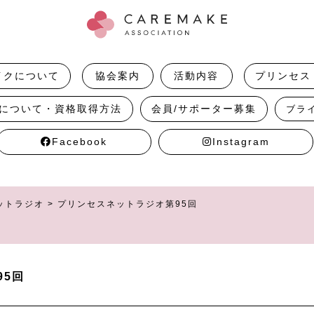
イクについて
協会案内
活動内容
プリンセス
について・資格取得方法
会員/サポーター募集
ブラ
Facebook
Instagram
ットラジオ
>
プリンセスネットラジオ第95回
95回