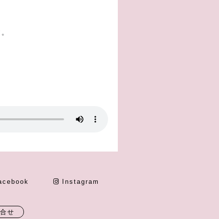
。
す。
acebook
Instagram
合せ