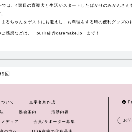
ーでは、4頭目の盲導犬と生活がスタートしたばかりのみかんさん
す。
、まるちゃんをゲストにお迎えし、お料理をする時の便利グッズの
などは、 puriraji@caremake.jp まで！
69回
について
点字名刺作成
F
法
協会案内
活動内容
お問
メディア
会員/サポーター募集
者の方へ
UBA在籍の化粧品店