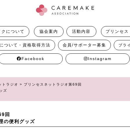
イクについて
協会案内
活動内容
プリンセス
について・資格取得方法
会員/サポーター募集
ブラ
Facebook
Instagram
ットラジオ
>
プリンセスネットラジオ第69回
ッズ
69回
理の便利グッズ